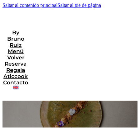
Saltar al contenido principal
Saltar al pie de página
By
Bruno
Ruiz
Menú
Volver
Reserva
Regala
Aticcook
Contacto